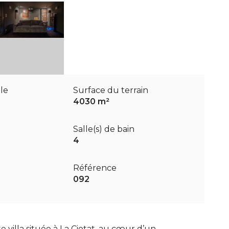
le
Surface du terrain
4030 m²
Salle(s) de bain
4
Référence
092
te v
illa située à La Ciotat, au cœur d’un