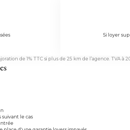
sées
Si loyer su
joration de 1% TTC si plus de 25 km de l’agence. TVA à 2
es
on
 suivant le cas
entrée
se place d'une garantie loyers impayés