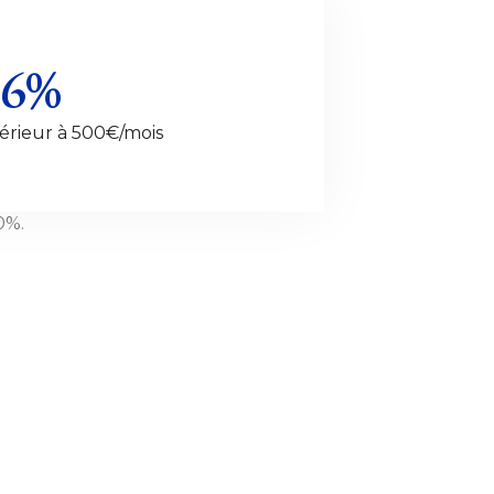
6%
périeur à 500€/mois
0%.