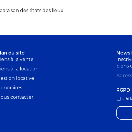
paraison des états des lieux
lan du site
Newsl
iens à la vente
Inscri
biens 
iens à la location
Adres
e-
estion locative
mail
*
onoraires
RGPD
ous contacter
J'ai