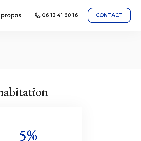
 propos
06 13 41 60 16
CONTACT
habitation
5%