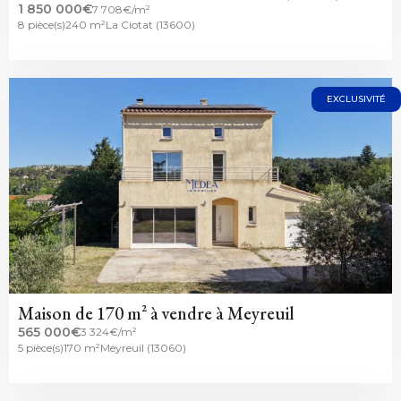
1 850 000€
7 708€/m²
8 pièce(s)
240 m²
La Ciotat (13600)
EXCLUSIVITÉ
Maison de 170 m² à vendre à Meyreuil
565 000€
3 324€/m²
5 pièce(s)
170 m²
Meyreuil (13060)