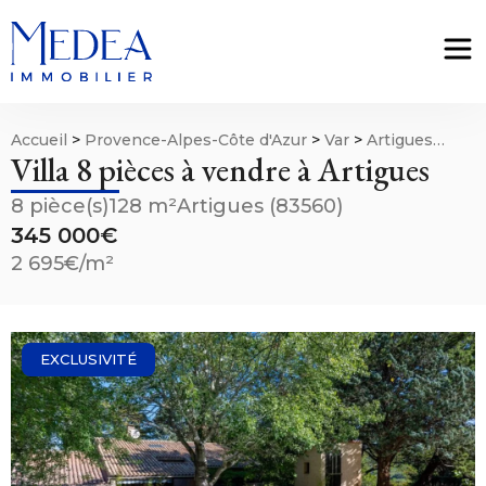
Accueil
>
Provence-Alpes-Côte d'Azur
>
Var
>
Artigues
Villa 8 pièces à vendre à Artigues
(83560)
>
Villa 8 pièces à vendre à Artigues
8 pièce(s)
128 m²
Artigues (83560)
345 000€
2 695€/m²
EXCLUSIVITÉ