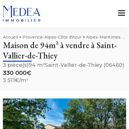
Accueil
>
Provence-Alpes-Côte d'Azur
>
Alpes-Maritimes
>
Maison de 94m² à vendre à Saint-
Saint-Vallier-de-Thiey (06460)
>
Maison de 94m² à vendre
à Saint-Vallier-de-Thiey
Vallier-de-Thiey
3 pièce(s)
94 m²
Saint-Vallier-de-Thiey (06460)
330 000€
3 511€/m²