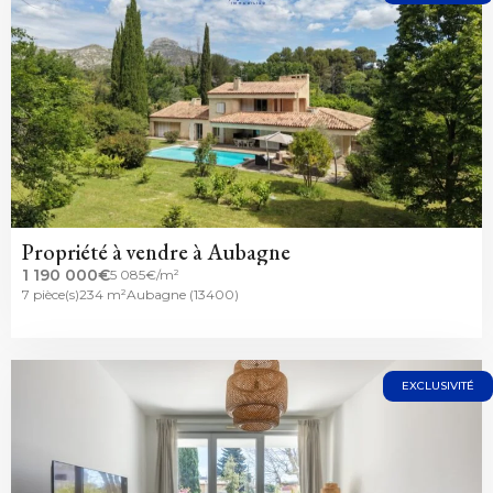
Propriété à vendre à Aubagne
1 190 000€
5 085€/m²
7 pièce(s)
234 m²
Aubagne (13400)
EXCLUSIVITÉ